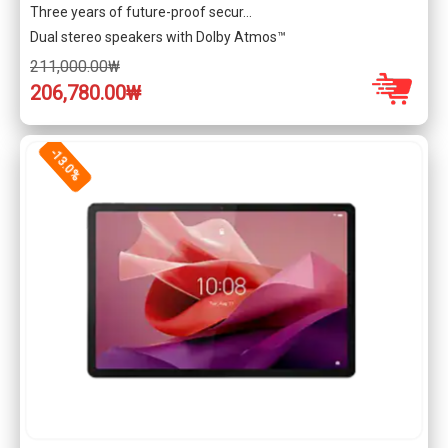
Three years of future-proof secur…
Dual stereo speakers with Dolby Atmos™
211,000.00₩
206,780.00₩
-13.0%