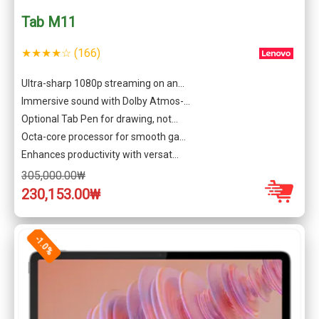
Tab M11
★★★★☆ (166)
Ultra-sharp 1080p streaming on an…
Immersive sound with Dolby Atmos-…
Optional Tab Pen for drawing, not…
Octa-core processor for smooth ga…
Enhances productivity with versat…
Portable and stylish design
305,000.00₩
230,153.00₩
-1.0%