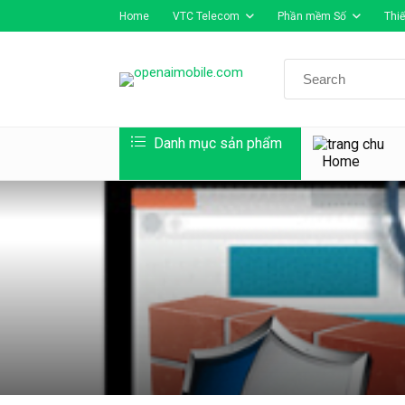
Home
VTC Telecom
Phần mềm Số
Thiế
Search
for:
Danh mục sản phẩm
Home