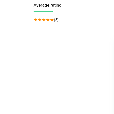
Average rating
★
★
★
★
★
(5)