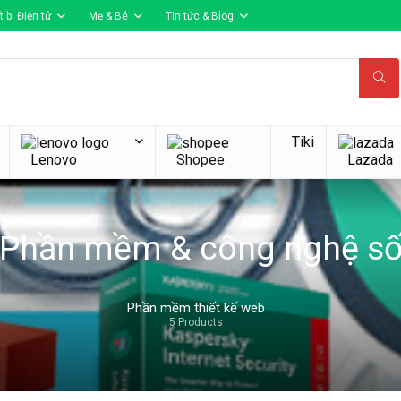
t bị Điện tử
Mẹ & Bé
Tin tức & Blog
Tiki
Lenovo
Shopee
Lazada
Phần mềm & công nghệ s
Phần mềm thiết kế web
5 Products