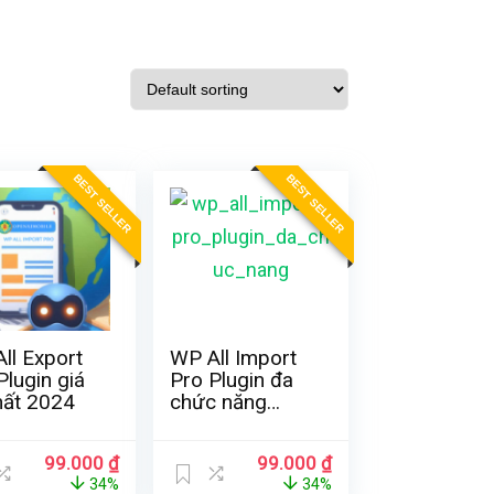
BEST SELLER
BEST SELLER
ll Export
WP All Import
Plugin giá
Pro Plugin đa
hất 2024
chức năng
2024
Original
Current
Original
Current
99.000
₫
99.000
₫
price
price
price
price
34%
34%