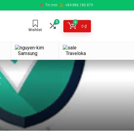
Tin mới
+84.886.180.879
0
0
0
₫
Wishlist
Samsung
Traveloka
ố