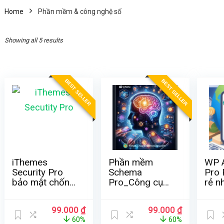
Home
Phần mềm & công nghệ số
Showing all 5 results
BEST SELLER
BEST SELLER
iThemes
Phần mềm
WP A
Security Pro
Schema
Pro 
bảo mật chống
Pro_Công cụ
rẻ n
virus cho
tối ưu SEO cho
WordPress
website
Original
Current
Original
Current
99.000
₫
99.000
₫
2024
price
price
price
price
60%
60%