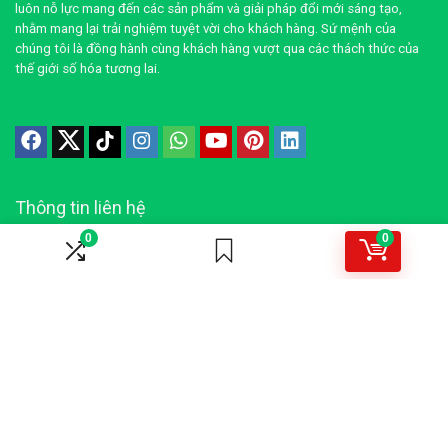
luôn nỗ lực mang đến các sản phẩm và giải pháp đổi mới sáng tạo,
nhằm mang lại trải nghiệm tuyệt vời cho khách hàng. Sứ mệnh của
chúng tôi là đồng hành cùng khách hàng vượt qua các thách thức của
thế giới số hóa tương lai.
Thông tin liên hệ
0
0
Địa chỉ: TP.HCM, Việt Nam
Phone: +84886180879
Email: contact@openaimobile.com
Dịch vụ cung cấp
Sản phẩm kỹ thuật số
Giải pháp AI