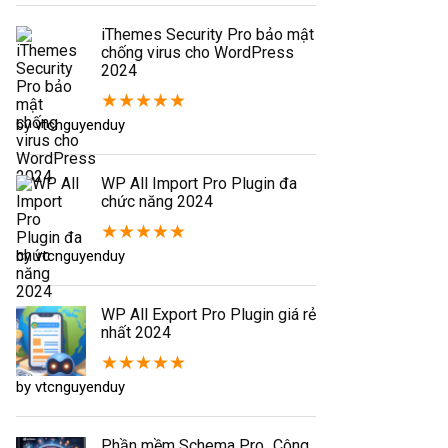
iThemes Security Pro bảo mật
chống virus cho WordPress
2024
★
★
★
★
★
by vtcnguyenduy
WP All Import Pro Plugin đa
chức năng 2024
★
★
★
★
★
by vtcnguyenduy
WP All Export Pro Plugin giá rẻ
nhất 2024
★
★
★
★
★
by vtcnguyenduy
Phần mềm Schema Pro_Công