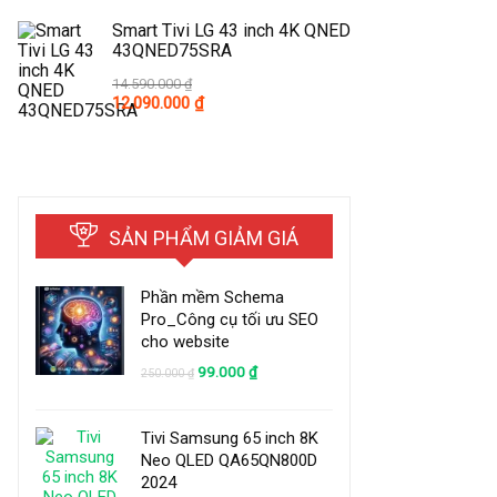
was:
is:
20.990.000 ₫.
13.990.000 ₫.
Smart Tivi LG 43 inch 4K QNED
43QNED75SRA
14.590.000
₫
Original
Current
12.090.000
₫
price
price
was:
is:
14.590.000 ₫.
12.090.000 ₫.
SẢN PHẨM GIẢM GIÁ
Phần mềm Schema
Pro_Công cụ tối ưu SEO
cho website
Original
Current
99.000
₫
250.000
₫
price
price
was:
is:
250.000 ₫.
99.000 ₫.
Tivi Samsung 65 inch 8K
Neo QLED QA65QN800D
2024