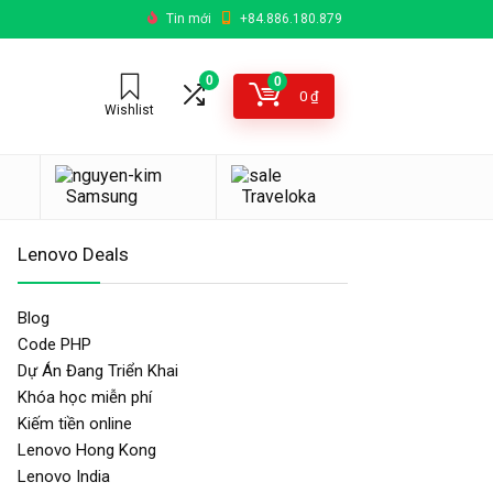
Tin mới
+84.886.180.879
0
0
0
₫
Wishlist
Samsung
Traveloka
Lenovo Deals
Blog
Code PHP
Dự Án Đang Triển Khai
Khóa học miễn phí
Kiếm tiền online
Lenovo Hong Kong
Lenovo India