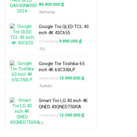
89.900.000
₫
Samsung
Google Tivi QLED TCL 43
inch 4K 43C655
Original
Current
9.990.000
₫
12.000.000
₫
price
price
TCL
was:
is:
12.000.000 ₫.
9.990.000 ₫.
Google Tivi Toshiba 65
inch 4K 65C350LP
Original
Current
13.990.000
₫
20.990.000
₫
price
price
Toshiba
was:
is:
20.990.000 ₫.
13.990.000 ₫.
Smart Tivi LG 43 inch 4K
QNED 43QNED75SRA
Original
Current
12.090.000
₫
14.590.000
₫
price
price
LG
was:
is:
14.590.000 ₫.
12.090.000 ₫.