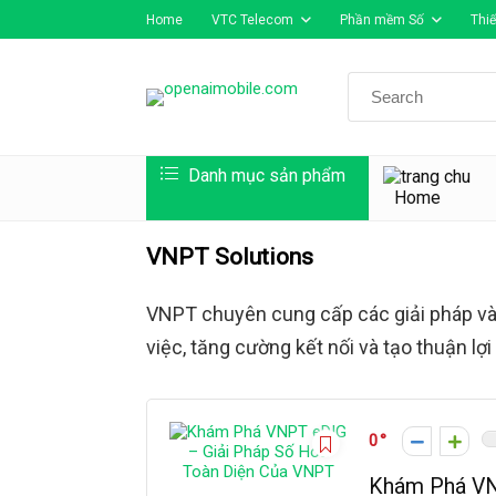
Home
VTC Telecom
Phần mềm Số
Thiế
Search
for:
Danh mục sản phẩm
Home
VNPT Solutions
VNPT chuyên cung cấp các giải pháp và
việc, tăng cường kết nối và tạo thuận l
0
Khám Phá VN