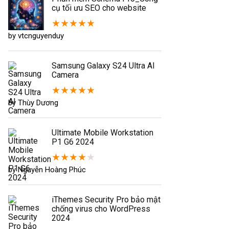
cụ tối ưu SEO cho website
★
★
★
★
★
by vtcnguyenduy
Samsung Galaxy S24 Ultra AI
Camera
★
★
★
★
★
by Thùy Dương
Ultimate Mobile Workstation
P1 G6 2024
★
★
★
★
★
by Nguyễn Hoàng Phúc
iThemes Security Pro bảo mật
chống virus cho WordPress
2024