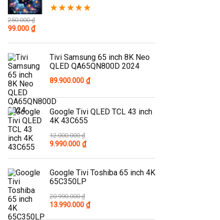
★
★
★
★
★
250.000
₫
Original
Current
99.000
₫
price
price
was:
is:
250.000 ₫.
99.000 ₫.
Tivi Samsung 65 inch 8K Neo
QLED QA65QN800D 2024
89.900.000
₫
Google Tivi QLED TCL 43 inch
4K 43C655
12.000.000
₫
Original
Current
9.990.000
₫
price
price
was:
is:
12.000.000 ₫.
9.990.000 ₫.
Google Tivi Toshiba 65 inch 4K
65C350LP
20.990.000
₫
Original
Current
13.990.000
₫
price
price