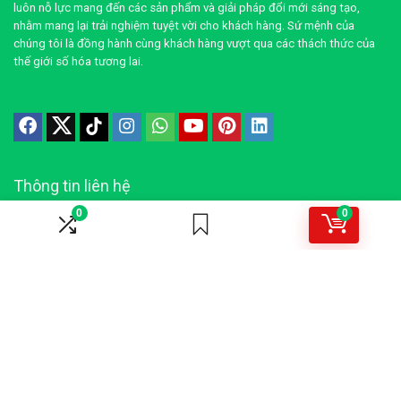
luôn nỗ lực mang đến các sản phẩm và giải pháp đổi mới sáng tạo,
nhằm mang lại trải nghiệm tuyệt vời cho khách hàng. Sứ mệnh của
chúng tôi là đồng hành cùng khách hàng vượt qua các thách thức của
thế giới số hóa tương lai.
Thông tin liên hệ
0
0
Địa chỉ: TP.HCM, Việt Nam
Phone: +84886180879
Email: contact@openaimobile.com
Dịch vụ cung cấp
Sản phẩm kỹ thuật số
Giải pháp AI