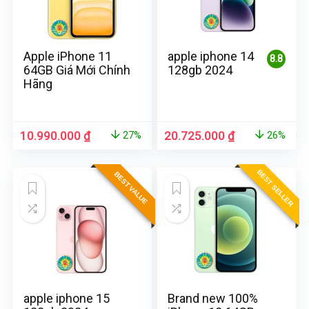
Apple iPhone 11
apple iphone 14
8.8
64GB Giá Mới Chính
128gb 2024
Hãng
10.990.000
₫
20.725.000
₫
27%
26%
BEST SELLER
BEST VALUE
apple iphone 15
Brand new 100%