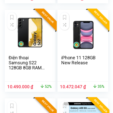
BEST SELLER
BEST VALUE
Điện thoại
iPhone 11 128GB
Samsung S22
New Release
128GB 8GB RAM
chính hãng
10.490.000
₫
10.472.047
₫
52%
35%
BEST SELLER
BEST VALUE