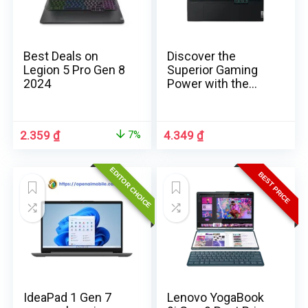
Best Deals on
Discover the
Legion 5 Pro Gen 8
Superior Gaming
2024
Power with the
Lenovo Legion Pro
7i Gen 9: Elevate
Your Gaming
2.359
₫
4.349
₫
7%
Experience to a
Whole New Level!
EDITOR CHOICE
BEST PRICE
IdeaPad 1 Gen 7
Lenovo YogaBook