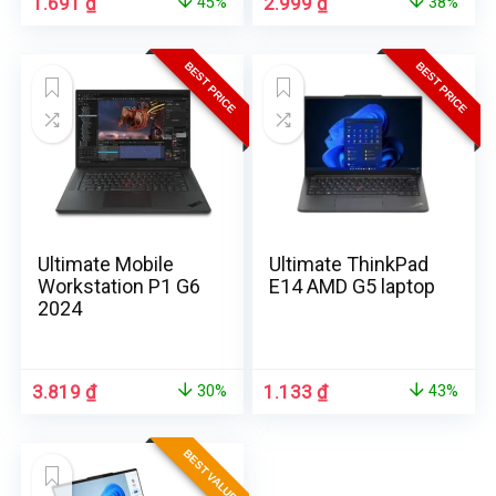
1.691
₫
2.999
₫
45%
38%
BEST PRICE
BEST PRICE
Ultimate Mobile
Ultimate ThinkPad
Workstation P1 G6
E14 AMD G5 laptop
2024
3.819
₫
1.133
₫
30%
43%
BEST VALUE