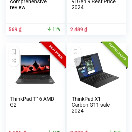
comprehensive
9i Gen 9 Best Price
review
2024
569
₫
2.489
₫
11%
EDITOR CHOICE
BEST PRICE
ThinkPad T16 AMD
ThinkPad X1
G2
Carbon G11 sale
2024