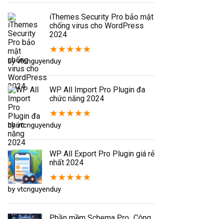
iThemes Security Pro bảo mật
chống virus cho WordPress
2024
★
★
★
★
★
by vtcnguyenduy
WP All Import Pro Plugin đa
chức năng 2024
★
★
★
★
★
by vtcnguyenduy
WP All Export Pro Plugin giá rẻ
nhất 2024
★
★
★
★
★
by vtcnguyenduy
Phần mềm Schema Pro_Công