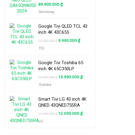
89.900.000
₫
Samsung
Google Tivi QLED TCL 43
inch 4K 43C655
Original
Current
9.990.000
₫
12.000.000
₫
price
price
TCL
was:
is:
12.000.000 ₫.
9.990.000 ₫.
Google Tivi Toshiba 65
inch 4K 65C350LP
Original
Current
13.990.000
₫
20.990.000
₫
price
price
Toshiba
was:
is:
20.990.000 ₫.
13.990.000 ₫.
Smart Tivi LG 43 inch 4K
QNED 43QNED75SRA
Original
Current
12.090.000
₫
14.590.000
₫
price
price
LG
was:
is:
14.590.000 ₫.
12.090.000 ₫.