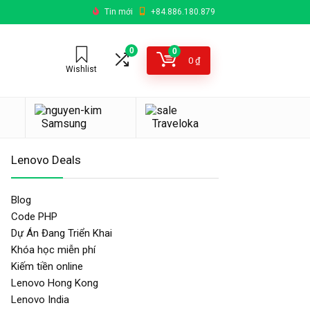
Tin mới
+84.886.180.879
0
0
0
₫
Wishlist
Samsung
Traveloka
Lenovo Deals
Blog
Code PHP
Dự Án Đang Triển Khai
Khóa học miễn phí
Kiếm tiền online
Lenovo Hong Kong
Lenovo India