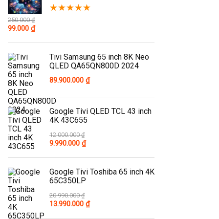
★
★
★
★
★
250.000
₫
Original
Current
99.000
₫
price
price
was:
is:
250.000 ₫.
99.000 ₫.
Tivi Samsung 65 inch 8K Neo
QLED QA65QN800D 2024
89.900.000
₫
Google Tivi QLED TCL 43 inch
4K 43C655
12.000.000
₫
Original
Current
9.990.000
₫
price
price
was:
is:
12.000.000 ₫.
9.990.000 ₫.
Google Tivi Toshiba 65 inch 4K
65C350LP
20.990.000
₫
Original
Current
13.990.000
₫
price
price