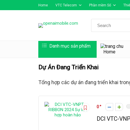
Home
VTC Telecom
Phần mềm Số
Thiế
Search
for:
Danh mục sản phẩm
Home
Dự Án Đang Triển Khai
Tổng hợp các dự án đang triển khai tro
0
DCI VTC-VNP