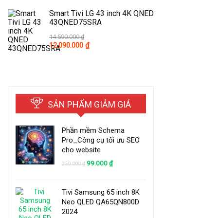
was:
is:
20.990.000 ₫.
13.990.000 ₫.
Smart Tivi LG 43 inch 4K QNED
43QNED75SRA
14.590.000
₫
Original
Current
12.090.000
₫
price
price
was:
is:
14.590.000 ₫.
12.090.000 ₫.
SẢN PHẨM GIẢM GIÁ
Phần mềm Schema
Pro_Công cụ tối ưu SEO
cho website
Original
Current
99.000
₫
250.000
₫
price
price
was:
is:
250.000 ₫.
99.000 ₫.
Tivi Samsung 65 inch 8K
Neo QLED QA65QN800D
2024