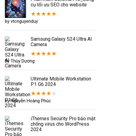
cụ tối ưu SEO cho website
★
★
★
★
★
by vtcnguyenduy
Samsung Galaxy S24 Ultra AI
Camera
★
★
★
★
★
by Thùy Dương
Ultimate Mobile Workstation
P1 G6 2024
★
★
★
★
★
by Nguyễn Hoàng Phúc
iThemes Security Pro bảo mật
chống virus cho WordPress
2024