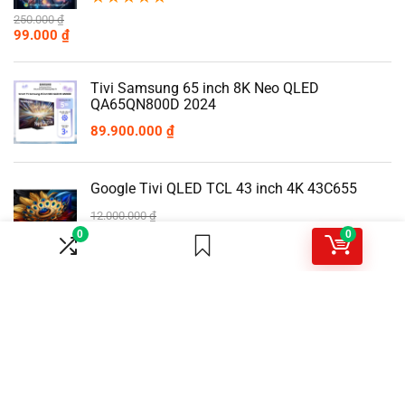
250.000
₫
99.000
₫
Tivi Samsung 65 inch 8K Neo QLED
QA65QN800D 2024
89.900.000
₫
Google Tivi QLED TCL 43 inch 4K 43C655
12.000.000
₫
9.990.000
₫
0
0
Google Tivi Toshiba 65 inch 4K 65C350LP
20.990.000
₫
13.990.000
₫
Smart Tivi LG 43 inch 4K QNED 43QNED75SRA