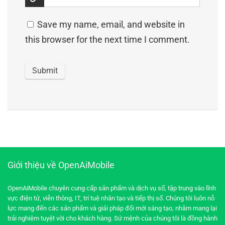
Save my name, email, and website in
this browser for the next time I comment.
Giới thiệu về OpenAiMobile
OpenAiMobile chuyên cung cấp sản phẩm và dịch vụ số, tập trung vào lĩnh
vực điện tử, viễn thông, IT, trí tuệ nhân tạo và tiếp thị số. Chúng tôi luôn nỗ
lực mang đến các sản phẩm và giải pháp đổi mới sáng tạo, nhằm mang lại
trải nghiệm tuyệt vời cho khách hàng. Sứ mệnh của chúng tôi là đồng hành