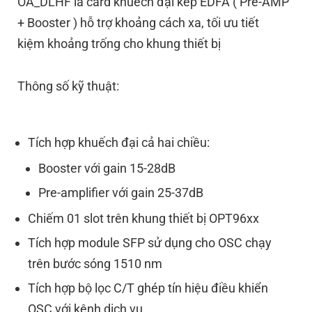
OA_DLHF là card khuếch đại kép EDFA ( Pre-AMP
+ Booster ) hỗ trợ khoảng cách xa, tối ưu tiết
kiệm
khoảng trống cho khung thiết bị
Thông số kỹ thuật:
Tích hợp khuếch đại cả hai chiều:
Booster với gain 15-28dB
Pre-amplifier với gain 25-37dB
Chiếm 01 slot trên khung thiết bị OPT96xx
Tích hợp module SFP sử dụng cho OSC chạy
trên bước sóng 1510 nm
Tích hợp bộ lọc C/T ghép tín hiệu điều khiển
OSC với kênh dịch vụ