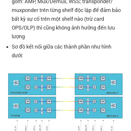
gồm: AMP, Mux/Demux, WSS; transponder/
muxponder
trên từng shelf độc lập để đảm bảo
bất kỳ sự cố trên một shelf nào (trừ card
OPS/OLP) thì cũng không
ảnh hưởng đến lưu
lượng
Sơ đồ kết nối giữa các thành phần như hình
dưới: