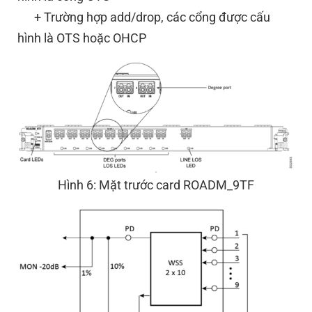
+ Trường hợp add/drop, các cổng được cấu
hình là OTS hoặc OHCP
Hình 6: Mặt trước card ROADM_9TF