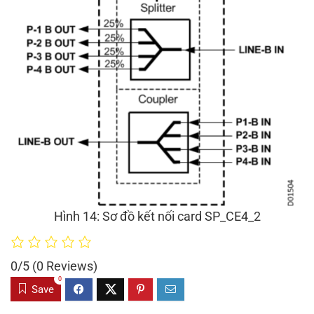
Hình 14: Sơ đồ kết nối card SP_CE4_2
0/5
(0 Reviews)
0
Save