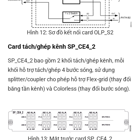
Hình 12: Sơ đồ kết nối card OLP_S2
Card tách/ghép kênh SP_CE4_2
SP_CE4_2 bao gồm 2 khối tách/ghép kênh, mỗi
khối hỗ trợ tách/ghép 4 bước sóng, sử dụng
splitter/coupler
cho phép hỗ trợ Flex-grid (thay đổi
băng tần kênh) và Colorless (thay đổi bước sóng).
Hình 13: Mặt trước card SP_CE4_2